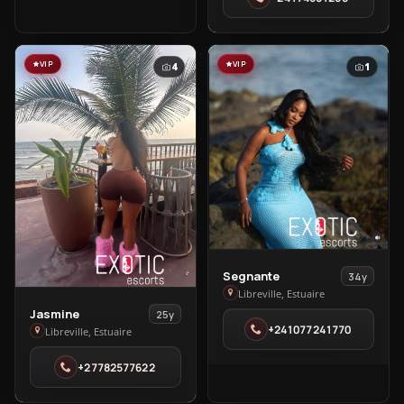
in
Libreville
VIP
VIP
4
1
View
Segnante
34y
Segnante
Libreville, Estuaire
View
in
Jasmine
25y
+241077241770
Jasmine
Libreville, Estuaire
Libreville
in
+27782577622
Libreville