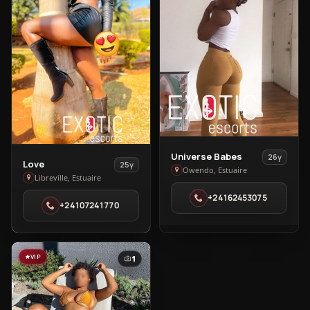
View
Universe Babes
26y
View
Love
25y
Universe
Owendo, Estuaire
Love
Libreville, Estuaire
Babes
in
+24162453075
in
+24107241770
Libreville
Owendo
VIP
1