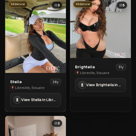
PREMIUM
PREMIUM
3
5
View
Brightella
31y
Brightella
Libreville, Estuaire
in
View
Stella
28y
View Brightella in Libreville
Libreville
Stella
Libreville, Estuaire
in
View Stella in Libreville
Libreville
3