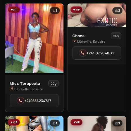
VIP
VIP
1
3
View
Chanel
26y
Chanel
Libreville, Estuaire
in
+241 07 20 40 31
Libreville
View
Miss Terapeota
22y
Miss
Libreville, Estuaire
Terapeota
+240555234727
in
Libreville
VIP
VIP
1
1