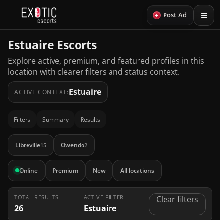
+
Post Ad
Estuaire Escorts
Explore active, premium, and featured profiles in this
location with clearer filters and status context.
Estuaire
ACTIVE CONTEXT:
Filters
Summary
Results
Libreville
Owendo
15
2
Online
Premium
New
All locations
TOTAL RESULTS
ACTIVE FILTER
Clear filters
26
Estuaire