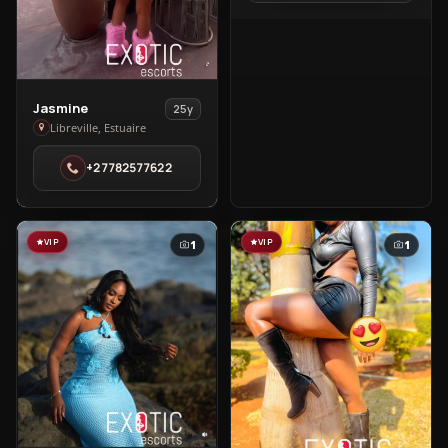
View
Jasmine
25y
Jasmine
Libreville, Estuaire
in
+27782577622
Libreville
VIP
VIP
1
1