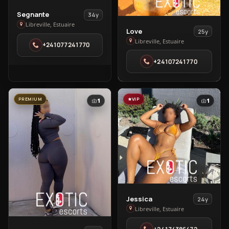
View
Segnante
34y
Segnante
Libreville, Estuaire
View
Love
25y
in
Love
Libreville, Estuaire
+241077241770
Libreville
in
+24107241770
Libreville
PREMIUM
VIP
1
1
View
Jessica
24y
Jessica
Libreville, Estuaire
in