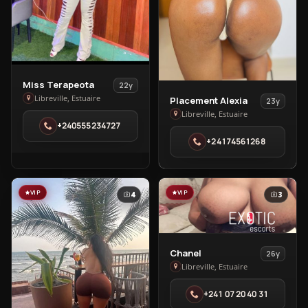
View
Miss Terapeota
22y
Miss
View
Libreville, Estuaire
Placement Alexia
23y
Terapeota
Placement
Libreville, Estuaire
+240555234727
in
Alexia
+24174561268
Libreville
in
Libreville
VIP
VIP
4
3
View
Chanel
26y
Chanel
Libreville, Estuaire
in
+241 07 20 40 31
Libreville