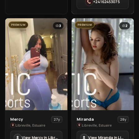
+24162453075
in
Owendo
PREMIUM
PREMIUM
3
2
View
View
Mercy
Miranda
27y
28y
Mercy
Miranda
Libreville, Estuaire
Libreville, Estuaire
in
in
View Mercy in Libreville
View Miranda in Libreville