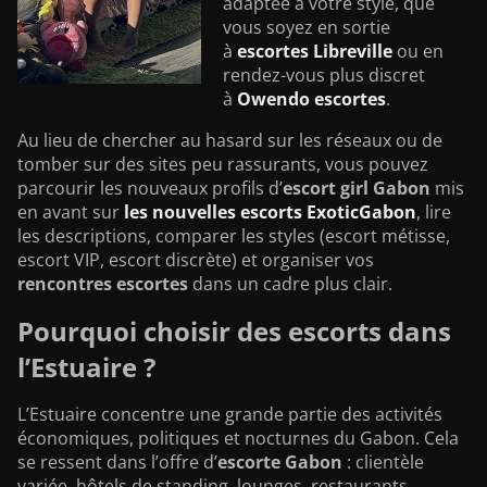
adaptée à votre style, que
vous soyez en sortie
à
escortes Libreville
ou en
rendez-vous plus discret
à
Owendo escortes
.
Au lieu de chercher au hasard sur les réseaux ou de
tomber sur des sites peu rassurants, vous pouvez
parcourir les nouveaux profils d’
escort girl Gabon
mis
en avant sur
les nouvelles escorts ExoticGabon
, lire
les descriptions, comparer les styles (escort métisse,
escort VIP, escort discrète) et organiser vos
rencontres escortes
dans un cadre plus clair.
Pourquoi choisir des escorts dans
l’Estuaire ?
L’Estuaire concentre une grande partie des activités
économiques, politiques et nocturnes du Gabon. Cela
se ressent dans l’offre d’
escorte Gabon
: clientèle
variée, hôtels de standing, lounges, restaurants,